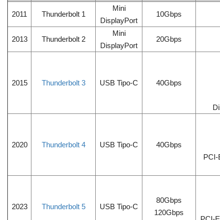
Mini
2011
Thunderbolt 1
10Gbps
DisplayPort
Mini
2013
Thunderbolt 2
20Gbps
DisplayPort
2015
Thunderbolt 3
USB Tipo-C
40Gbps
Di
2020
Thunderbolt 4
USB Tipo-C
40Gbps
PCI-
80Gbps
2023
Thunderbolt 5
USB Tipo-C
120Gbps
PCI-E