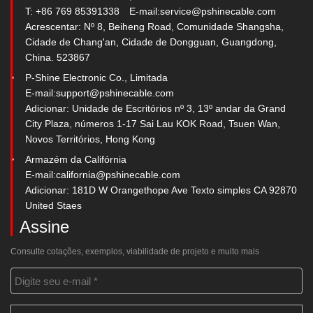
T: +86 769 85391338
E-mail:
service@pshinecable.com
Acrescentar: Nº 8, Beiheng Road, Comunidade Shangsha,
Cidade de Chang'an, Cidade de Dongguan, Guangdong,
China. 523867
P-Shine Electronic Co., Limitada
E-mail:
support@pshinecable.com
Adicionar: Unidade de Escritórios nº 3, 13º andar da Grand
City Plaza, números 1-17 Sai Lau KOK Road, Tsuen Wan,
Novos Territórios, Hong Kong
Armazém da Califórnia
E-mail:
california@pshinecable.com
Adicionar: 181D W Orangethope Ave Texto simples CA 92870
United Staes
Assine
Consulte cotações, exemplos, viabilidade de projeto e muito mais