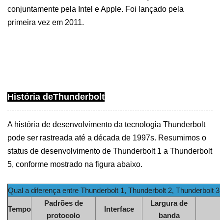
conjuntamente pela Intel e Apple. Foi lançado pela
primeira vez em 2011.
História de
Thunderbolt
A história de desenvolvimento da tecnologia Thunderbolt
pode ser rastreada até a década de 199
7
s. Resumimos o
status de desenvolvimento de Thunderbolt 1 a Thunderbolt
5, conforme mostrado na figura abaixo.
Qual a diferença entre Thunderbolt 1, Thunderbolt 2, Thunderbolt 3
Padrões de
Largura de
Tempo
Interface
protocolo
banda