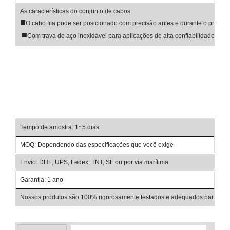
As características do conjunto de cabos:
■
O cabo fita pode ser posicionado com precisão antes e durante o proces
■
Com trava de aço inoxidável para aplicações de alta confiabilidade
Tempo de amostra: 1~5 dias
Pra
MOQ: Dependendo das especificações que você exige
Ter
Envio: DHL, UPS, Fedex, TNT, SF ou por via marítima
Con
Garantia: 1 ano
Det
Nossos produtos são 100% rigorosamente testados e adequados para uso e