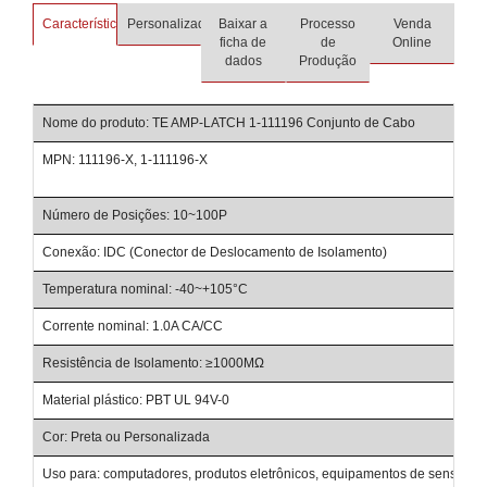
Características
Personalizado
Baixar a
Processo
Venda
ficha de
de
Online
dados
Produção
Nome do produto: TE AMP-LATCH 1-111196 Conjunto de Cabo
MPN: 111196-X, 1-111196-X
Número de Posições: 10~100P
Conexão: IDC (Conector de Deslocamento de Isolamento)
Temperatura nominal: -40~+105°C
Corrente nominal: 1.0A CA/CC
Resistência de Isolamento: ≥1000MΩ
Material plástico: PBT UL 94V-0
Cor: Preta ou Personalizada
Uso para: computadores, produtos eletrônicos, equipamentos de sensores 