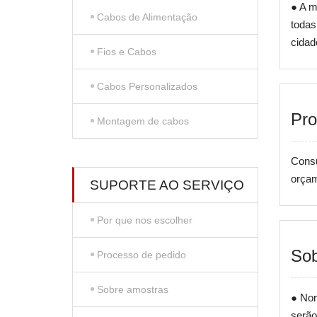
● A m
Cabos de Alimentação
todas
cidad
Fios e Cabos
Cabos Personalizados
Pro
Montagem de cabos
Consu
orçam
SUPORTE AO SERVIÇO
Por que nos escolher
Sob
Processo de pedido
Sobre amostras
● Nor
serão