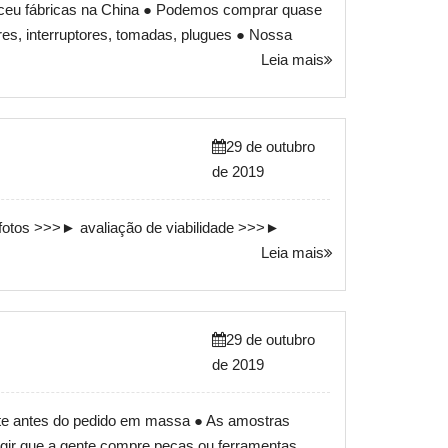
leceu fábricas na China ● Podemos comprar quase
es, interruptores, tomadas, plugues ● Nossa
Leia mais
29 de outubro
de 2019
 fotos >>>► avaliação de viabilidade >>>►
Leia mais
29 de outubro
de 2019
nte antes do pedido em massa ● As amostras
gir que a gente compre peças ou ferramentas