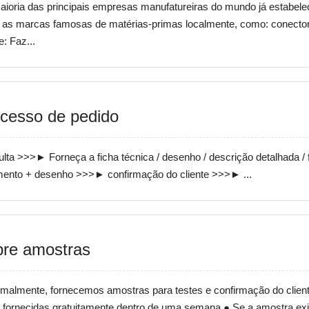
aioria das principais empresas manufatureiras do mundo já estabe
 as marcas famosas de matérias-primas localmente, como: conector
e: Faz...
cesso de pedido
lta >>>► Forneça a ficha técnica / desenho / descrição detalhada /
ento + desenho >>>► confirmação do cliente >>>► ...
re amostras
malmente, fornecemos amostras para testes e confirmação do clie
 fornecidas gratuitamente dentro de uma semana ● Se a amostra exi