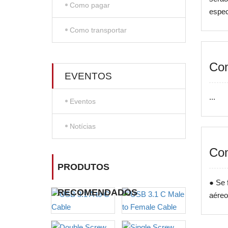
Como pagar
especi
Como transportar
Co
EVENTOS
...
Eventos
Notícias
Com
PRODUTOS
● Se 
RECOMENDADOS
aéreo