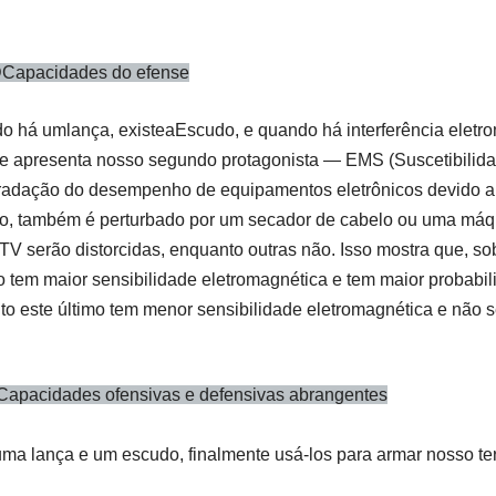
D
Capacidades do efense
o há um
lança
, existe
a
Escudo
, e quando há interferência eletr
e apresenta nosso segundo protagonista — EMS (Suscetibilidade
adação do desempenho de equipamentos eletrônicos devido a in
, também é perturbado por um secador de cabelo ou uma máqu
 TV serão distorcidas, enquanto outras não. Isso mostra que, sob
o tem maior sensibilidade eletromagnética e tem maior probabili
o este último tem menor sensibilidade eletromagnética e não se
Capacidades ofensivas e defensivas abrangentes
a lança e um escudo, finalmente usá-los para armar nosso ter