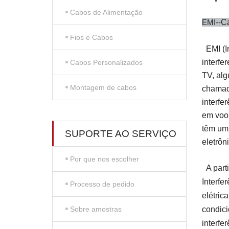
Cabos de Alimentação
EMI--
Ca
Fios e Cabos
EMI (I
interfe
Cabos Personalizados
TV, alg
Montagem de cabos
chamada
interfe
em voo,
têm um 
SUPORTE AO SERVIÇO
eletrôn
Por que nos escolher
A part
Interfe
Processo de pedido
elétric
Sobre amostras
condici
interfe