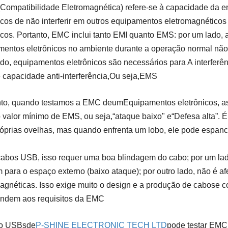
ompatibilidade Eletromagnética) refere-se à capacidade da e
icos de não interferir em outros equipamentos eletromagnéticos
icos. Portanto, EMC inclui tanto EMI quanto EMS: por um lado, a
entos eletrônicos no ambiente durante a operação normal não p
ado, equipamentos eletrônicos são necessários para A interferê
 capacidade anti-interferência,
Ou seja,
EMS
nto, quando testamos a EMC de
um
Equipamentos eletrônicos, a
 valor mínimo de EMS, ou seja,
“
ataque baixo" e
“
Defesa alta
”
. 
óprias ovelhas, mas quando enfrenta um lobo, ele pode espancá
abos USB, isso requer uma boa blindagem do cabo; por um lad
m para o espaço externo (baixo ataque); por outro lado, não é a
agnéticas. Isso exige muito o design e a produção de cabos
e c
endem aos requisitos da EMC
o USB
s
de
P-SHINE ELECTRONIC TECH LTD
pode testar EMC 