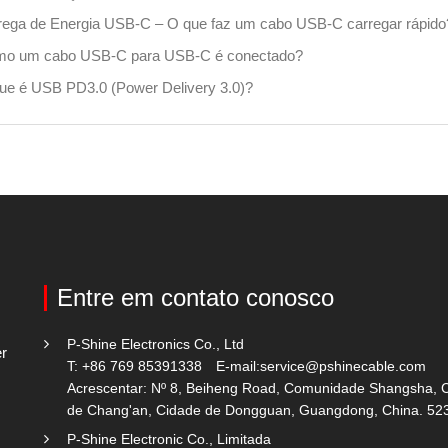
rega de Energia USB-C – O que faz um cabo USB-C carregar rápido
o um cabo USB-C para USB-C é conectado?
ue é USB PD3.0 (Power Delivery 3.0)?
Entre em contato conosco
P-Shine Electronics Co., Ltd
er
T: +86 769 85391338
E-mail:
service@pshinecable.com
Acrescentar: Nº 8, Beiheng Road, Comunidade Shangsha, 
de Chang'an, Cidade de Dongguan, Guangdong, China. 52
P-Shine Electronic Co., Limitada