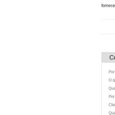
fornece
C
Por
O q
Qua
Por
Cla
Qua