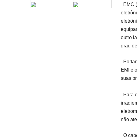
EMC (C
eletrôn
eletrôn
equipam
outro l
grau de
Porta
EMI e o
suas pr
Para c
irradie
eletrom
não at
O cab