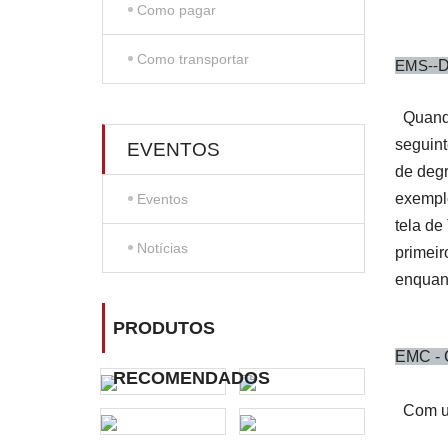
Como pagar
Como transportar
EMS--
Quand
seguint
EVENTOS
de degr
exemplo
Eventos
tela de
Notícias
primeir
enquant
PRODUTOS
EMC - 
RECOMENDADOS
Com um