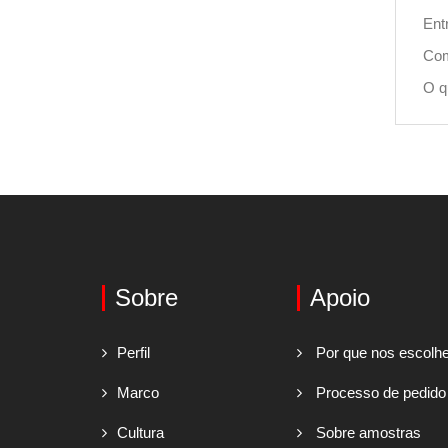
Ent
Com
O q
Sobre
Apoio
Perfil
Por que nos escolh
Marco
Processo de pedido
Cultura
Sobre amostras