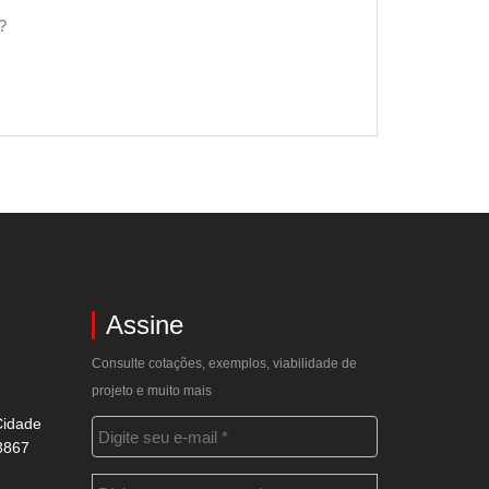
?
Assine
Consulte cotações, exemplos, viabilidade de
projeto e muito mais
Cidade
3867