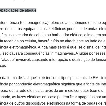
pacidades de ataque
nterferência Eletromagnética)
,
refere-se ao fenômeno em que equ
rem em outros equipamentos eletrônicos por meio de ondas ele
uém usa secador de cabelo ou barbeador elétrico, a imagem na
 recebida no celular, haverá ruído no alto-falante ao lado de
rência eletromagnética. Ainda mais sério é que, se o sinal de in
 isso causará consequências inimagináveis. A julgar por esse
"ataque" invisível, causando interrupção e destruição do fun
icos
ir da forma de "ataque", existem dois tipos principais de EMI: int
rência por condução eletromagnética significa que a fonte de in
a para outra rede elétrica através de um meio condutor (como um
onado, as luzes elétricas em casa podem ficar apagadas por um 
rência de outros dispositivos eletrônicos na forma de ondas de r