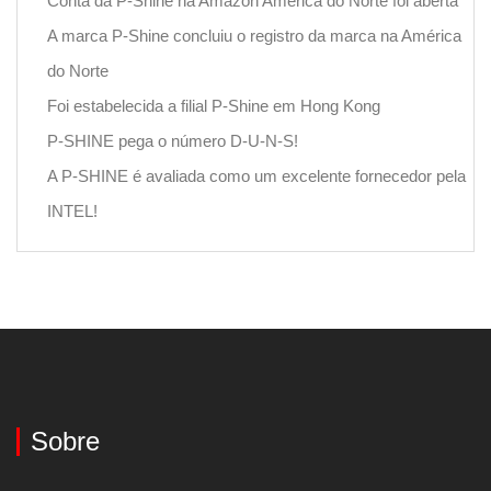
Conta da P-Shine na Amazon América do Norte foi aberta
A marca P-Shine concluiu o registro da marca na América
do Norte
Foi estabelecida a filial P-Shine em Hong Kong
P-SHINE pega o número D-U-N-S!
A P-SHINE é avaliada como um excelente fornecedor pela
INTEL!
Sobre