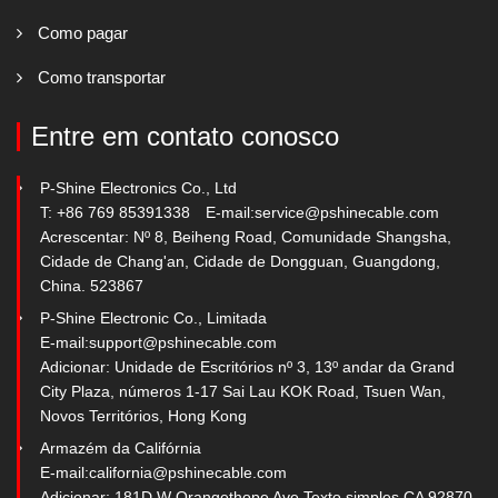
Como pagar
Como transportar
Entre em contato conosco
P-Shine Electronics Co., Ltd
T: +86 769 85391338
E-mail:
service@pshinecable.com
Acrescentar: Nº 8, Beiheng Road, Comunidade Shangsha,
Cidade de Chang'an, Cidade de Dongguan, Guangdong,
China. 523867
P-Shine Electronic Co., Limitada
E-mail:
support@pshinecable.com
Adicionar: Unidade de Escritórios nº 3, 13º andar da Grand
City Plaza, números 1-17 Sai Lau KOK Road, Tsuen Wan,
Novos Territórios, Hong Kong
Armazém da Califórnia
E-mail:
california@pshinecable.com
Adicionar: 181D W Orangethope Ave Texto simples CA 92870