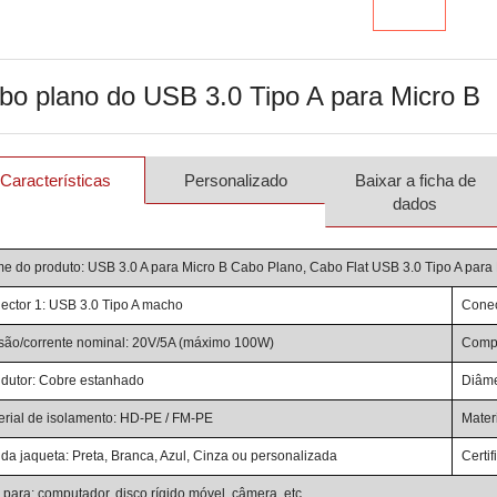
bo plano do USB 3.0 Tipo A para Micro B
Características
Personalizado
Baixar a ficha de
dados
e do produto: USB 3.0 A para Micro B Cabo Plano, Cabo Flat USB 3.0 Tipo A para 
ector 1: USB 3.0 Tipo A macho
Conec
são/corrente nominal: 20V/5A (máximo 100W)
Compr
dutor: Cobre estanhado
Diâme
erial de isolamento: HD-PE / FM-PE
Mater
 da jaqueta: Preta, Branca, Azul, Cinza ou personalizada
Certi
 para: computador, disco rígido móvel, câmera, etc