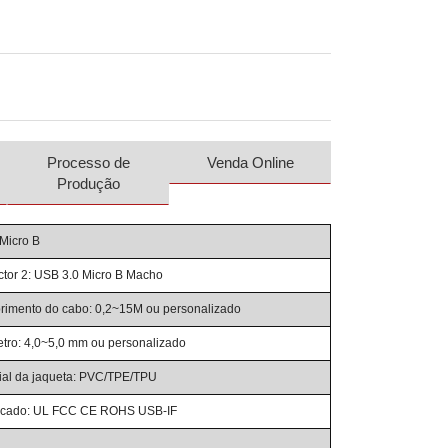
Processo de
Venda Online
Produção
Micro B
tor 2: USB 3.0 Micro B Macho
imento do cabo: 0,2~15M ou personalizado
tro: 4,0~5,0 mm ou personalizado
ial da jaqueta: PVC/TPE/TPU
ficado: UL FCC CE ROHS USB-IF