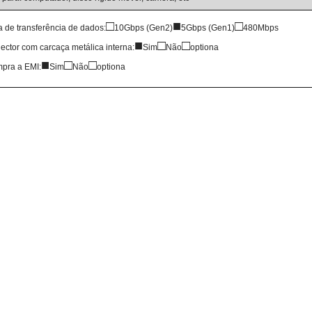
□
■
□
a de transferência de dados:
10Gbps (Gen2)
5Gbps (Gen1)
480Mbps
■
□
□
ector com carcaça metálica interna:
Sim
Não
optiona
■
□
□
pra a EMI:
Sim
Não
optiona