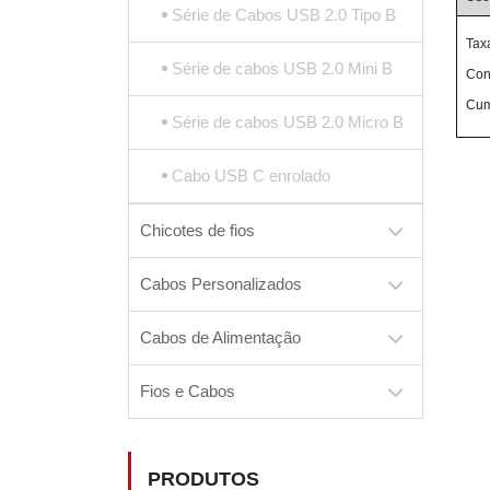
Série de Cabos USB 2.0 Tipo B
Tax
Série de cabos USB 2.0 Mini B
Con
Cum
Série de cabos USB 2.0 Micro B
Cabo USB C enrolado
Chicotes de fios
Cabos Personalizados
Cabos de Alimentação
Fios e Cabos
PRODUTOS