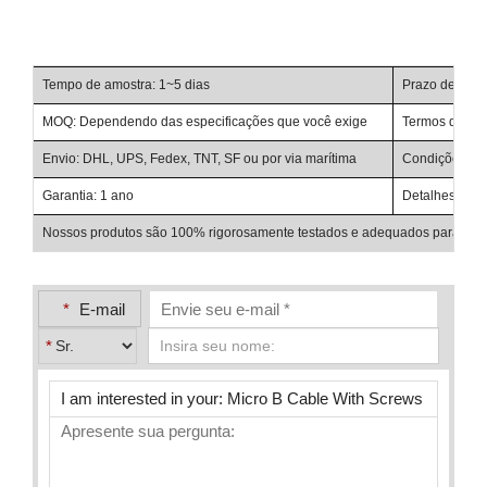
Tempo de amostra: 1~5 dias
Prazo de entr
MOQ: Dependendo das especificações que você exige
Termos de Neg
Envio: DHL, UPS, Fedex, TNT, SF ou por via marítima
Condições de p
Garantia: 1 ano
Detalhes de e
Nossos produtos são 100% rigorosamente testados e adequados para uso e
*
E-mail
*