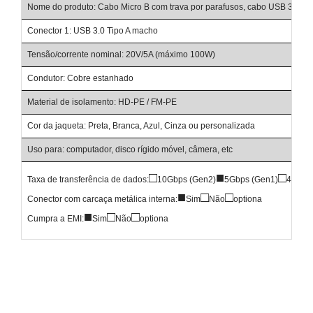
Nome do produto: Cabo Micro B com trava por parafusos, cabo USB 3.0 Tip
Conector 1: USB 3.0 Tipo A macho
Tensão/corrente nominal: 20V/5A (máximo 100W)
Condutor: Cobre estanhado
Material de isolamento: HD-PE / FM-PE
Cor da jaqueta: Preta, Branca, Azul, Cinza ou personalizada
Uso para: computador, disco rígido móvel, câmera, etc
□
■
□
Taxa de transferência de dados:
10Gbps (Gen2)
5Gbps (Gen1)
480Mb
■
□
□
Conector com carcaça metálica interna:
Sim
Não
optiona
■
□
□
Cumpra a EMI:
Sim
Não
optiona