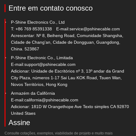
Entre em contato conosco
P-Shine Electronics Co., Ltd
T: +86 769 85391338
E-mail:
service@pshinecable.com
Acrescentar: Nº 8, Beiheng Road, Comunidade Shangsha,
Cidade de Chang'an, Cidade de Dongguan, Guangdong,
China. 523867
P-Shine Electronic Co., Limitada
E-mail:
support@pshinecable.com
Adicionar: Unidade de Escritórios nº 3, 13º andar da Grand
City Plaza, números 1-17 Sai Lau KOK Road, Tsuen Wan,
Novos Territórios, Hong Kong
Armazém da Califórnia
E-mail:
california@pshinecable.com
Adicionar: 181D W Orangethope Ave Texto simples CA 92870
United Staes
Assine
Consulte cotações, exemplos, viabilidade de projeto e muito mais