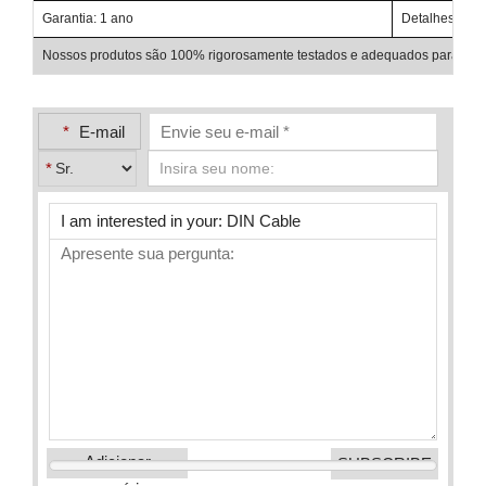
Garantia: 1 ano
Detalhes de e
Nossos produtos são 100% rigorosamente testados e adequados para uso e
*
E-mail
*
Adicionar