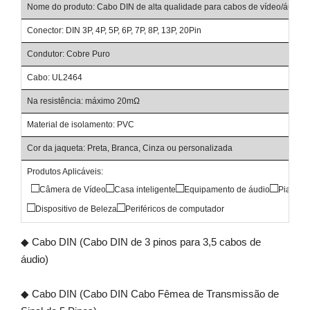
Nome do produto: Cabo DIN de alta qualidade para cabos de vídeo/áudio
Conector: DIN 3P, 4P, 5P, 6P, 7P, 8P, 13P, 20Pin
Condutor: Cobre Puro
Cabo: UL2464
Na resistência: máximo 20mΩ
Material de isolamento: PVC
Cor da jaqueta: Preta, Branca, Cinza ou personalizada
Produtos Aplicáveis:
□
□
□
□
Câmera de Vídeo
Casa inteligente
Equipamento de áudio
Piano e 
□
□
Dispositivo de Beleza
Periféricos de computador
◆ Cabo DIN (Cabo DIN de 3 pinos para 3,5 cabos de
áudio)
◆ Cabo DIN (Cabo DIN Cabo Fêmea de Transmissão de