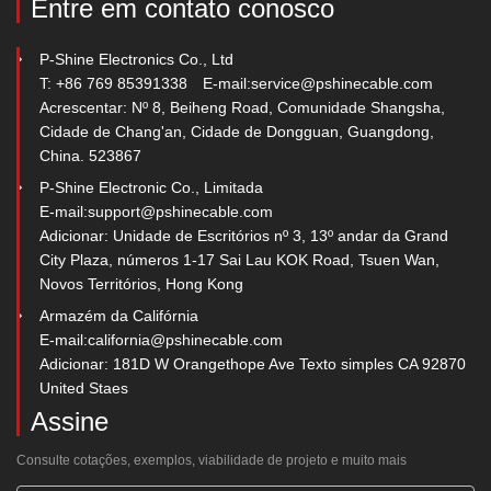
Entre em contato conosco
P-Shine Electronics Co., Ltd
T: +86 769 85391338
E-mail:
service@pshinecable.com
Acrescentar: Nº 8, Beiheng Road, Comunidade Shangsha,
Cidade de Chang'an, Cidade de Dongguan, Guangdong,
China. 523867
P-Shine Electronic Co., Limitada
E-mail:
support@pshinecable.com
Adicionar: Unidade de Escritórios nº 3, 13º andar da Grand
City Plaza, números 1-17 Sai Lau KOK Road, Tsuen Wan,
Novos Territórios, Hong Kong
Armazém da Califórnia
E-mail:
california@pshinecable.com
Adicionar: 181D W Orangethope Ave Texto simples CA 92870
United Staes
Assine
Consulte cotações, exemplos, viabilidade de projeto e muito mais