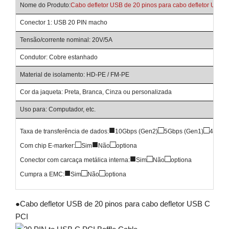
Nome do Produto:
Cabo defletor USB de 20 pinos para cabo defletor USB 
Conector 1: USB 20 PIN macho
Tensão/corrente nominal: 20V/5A
Condutor: Cobre estanhado
Material de isolamento: HD-PE / FM-PE
Cor da jaqueta: Preta, Branca, Cinza ou personalizada
Uso para: Computador, etc.
■
□
□
Taxa de transferência de dados:
10Gbps (Gen2)
5Gbps (Gen1)
480Mb
□
■
□
Com chip E-marker:
Sim
Não
optiona
■
□
□
Conector com carcaça metálica interna:
Sim
Não
optiona
■
□
□
Cumpra a EMC:
Sim
Não
optiona
●
Cabo defletor USB de 20 pinos para cabo defletor USB C
PCI