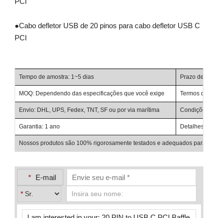
PCI
●
Cabo defletor USB de 20 pinos para cabo defletor USB C
PCI
Tempo de amostra: 1~5 dias
Prazo de entr
MOQ: Dependendo das especificações que você exige
Termos de Neg
Envio: DHL, UPS, Fedex, TNT, SF ou por via marítima
Condições de p
Garantia: 1 ano
Detalhes de e
Nossos produtos são 100% rigorosamente testados e adequados para uso e
*
E-mail
*