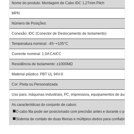
Nome do produto: Montagem de Cabo IDC 1,27mm Pitch
MPN:
Número de Posições:
Conexão: IDC (Conector de Deslocamento de Isolamento)
Temperatura nominal: -45~+105°C
Corrente nominal: 1.0A CA/CC
Resistência de Isolamento: ≥1000MΩ
Material plástico: PBT UL 94V-0
Cor: Preta ou Personalizada
Uso para: máquinas industriais, PC, impressora, equipamentos de áudio, ar
As características do conjunto de cabos:
■
O cabo fita pode ser posicionado com precisão antes e durante o proce
■
Sistema de contato de duas fileiras e múltiplos dedos para confiabilidad