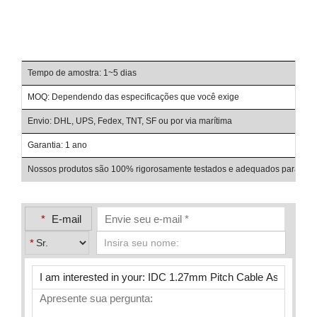
Tempo de amostra: 1~5 dias
Pra
MOQ: Dependendo das especificações que você exige
Ter
Envio: DHL, UPS, Fedex, TNT, SF ou por via marítima
Con
Garantia: 1 ano
Det
Nossos produtos são 100% rigorosamente testados e adequados para uso e
*
E-mail
*