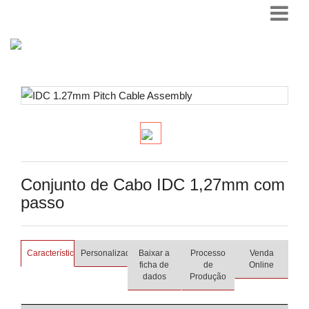
Conjunto de Cabo IDC 1,27mm com
passo
Características
Personalizado
Baixar a
Processo
Venda
ficha de
de
Online
dados
Produção