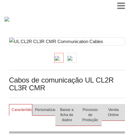
Cabos de comunicação UL CL2R
CL3R CMR
Características
Personalizado
Baixar a
Processo
Venda
ficha de
de
Online
dados
Produção