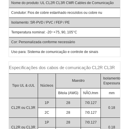
Nome do produto: UL CL2R CL3R CMR Cables de Comunicação
Condutor: Fios de cobre estanhado recozidos ou cobre nu
Ma
Isolamento: SR-PVD / PVC / FEP / PE
Ja
Temperatura nominal: -20~+75, 90, 105°C
Te
Cor: Personalizada conforme necessário
Ap
Uso para: Sistema de comunicação e controle de sinais
Especificações dos cabos de comunicação CL2R CL3R
Isolamento
Maestro
Espessura
Di
Tipo UL & cUL
Núcleos
Bitola (AWG)
NÃO./mm
mm
1P
28
7/0.127
CL2R ou CL3R
0.18
2C
28
7/0.127
1P
28
7/0.127
CL2R ou CL3R
0.18