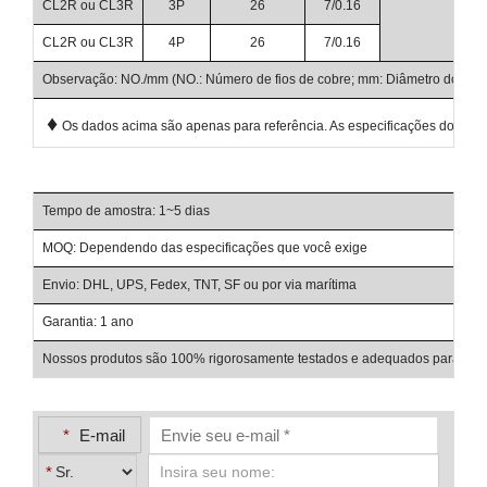
CL2R ou CL3R
3P
26
7/0.16
CL2R ou CL3R
4P
26
7/0.16
Observação: NO./mm (NO.: Número de fios de cobre; mm: Diâmetro dos fios
♦
Os dados acima são apenas para referência. As especificações do produt
Tempo de amostra: 1~5 dias
Pra
MOQ: Dependendo das especificações que você exige
Ter
Envio: DHL, UPS, Fedex, TNT, SF ou por via marítima
Con
Garantia: 1 ano
Det
Nossos produtos são 100% rigorosamente testados e adequados para uso e
*
E-mail
*